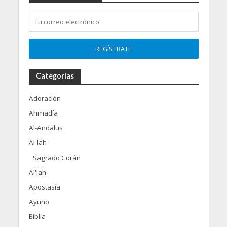
Categorías
Adoración
Ahmadía
Al-Andalus
Al-lah
Sagrado Corán
Al'lah
Apostasía
Ayuno
Biblia